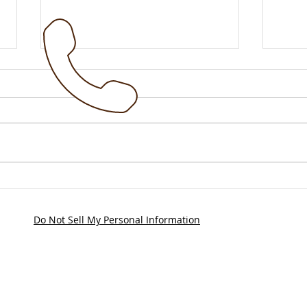
!!! 
Vollsperrung B7 ab 21.Juli
2026
Do Not Sell My Personal Information