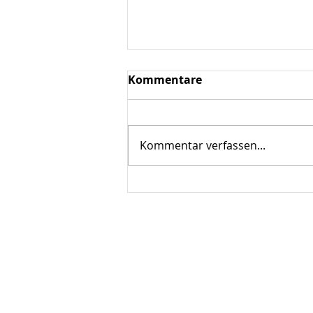
Kommentare
Kommentar verfassen...
Vorführung. Liebe sei Tat!
ÜBER UNS
Gewerbe- und Verkehrsverein
Scherfede e.V.
Paderborner Strasse 30