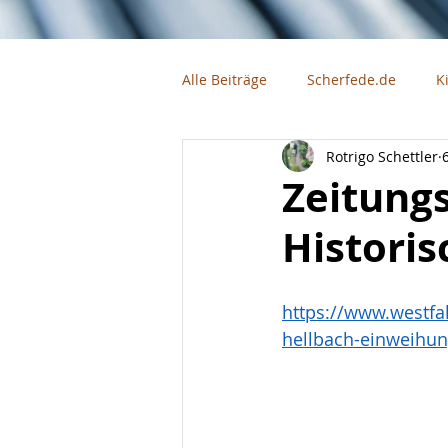
Alle Beiträge
Scherfede.de
K
Rotrigo Schettler
Firmen
Vereine
Zeitung
Historis
https://www.westfa
hellbach-einweihun