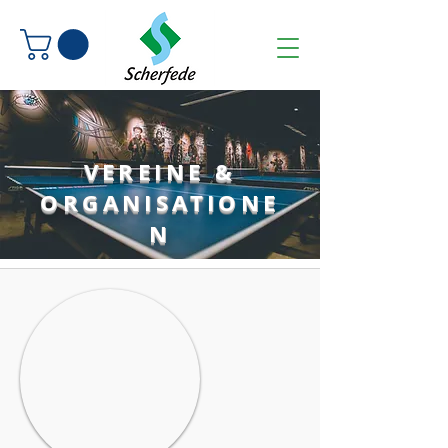
VEREINE &
ORGANISATIONE
N