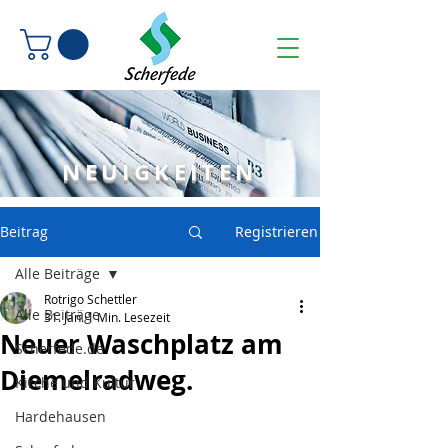
NEUIGKEITEN
Beitrag
Registrieren
Alle Beiträge
Rotrigo Schettler
Alle Beiträge
31. Jan.
1 Min. Lesezeit
Neuer Waschplatz am
Scherfede.de
Diemelradweg.
Kirche und Kultur
Hardehausen