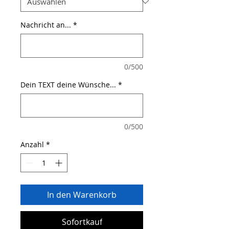
Nachricht an...
*
0/500
Dein TEXT deine Wünsche...
*
0/500
Anzahl
*
In den Warenkorb
Sofortkauf