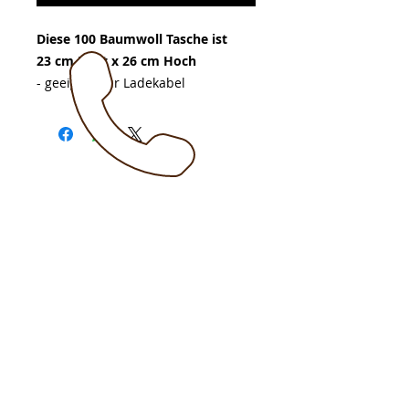
Diese 100 Baumwoll Tasche ist
23 cm Breit x 26 cm Hoch
- geeignet für Ladekabel
ÜBER UNS
Gewerbe- und Verkehrsverein
Scherfede e.V.
Paderborner Strasse 30
34414 Warburg/Scherfede
Do Not Sell My Personal Information