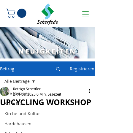
NEUIGKEITEN
Beitrag
Registrieren
Alle Beiträge
Rotrigo Schettler
Alle Beiträge
27. Nov. 2025
0 Min. Lesezeit
UPCYCLING WORKSHOP
Scherfede.de
Kirche und Kultur
Hardehausen