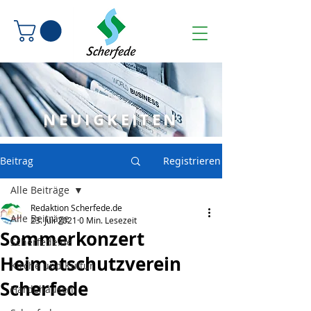
NEUIGKEITEN
Beitrag
Registrieren
Alle Beiträge
Redaktion Scherfede.de
Alle Beiträge
23. Juli 2021
0 Min. Lesezeit
Sommerkonzert
Scherfede.de
Heimatschutzverein
Kirche und Kultur
Scherfede
Hardehausen