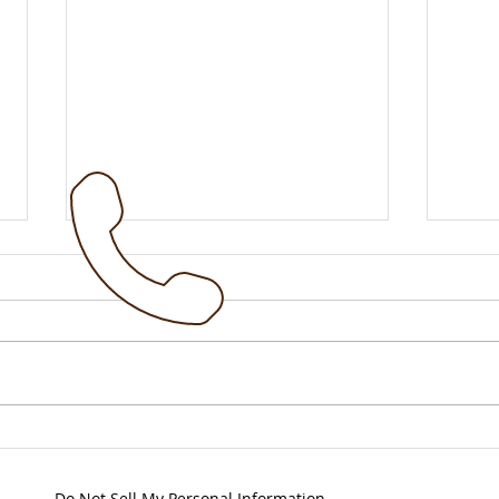
!!! 
Vollsperrung B7 ab 21.Juli
2026
Do Not Sell My Personal Information