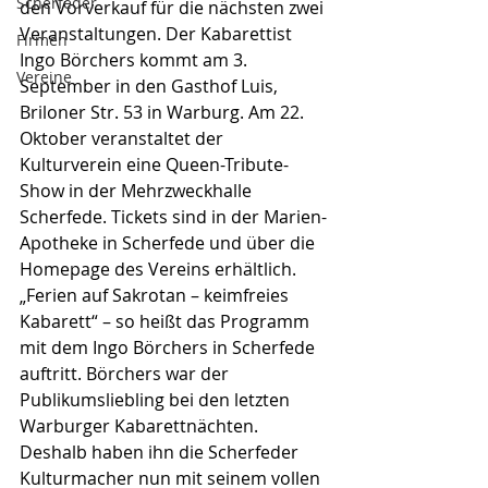
Scherfeder
den Vorverkauf für die nächsten zwei 
Veranstaltungen. Der Kabarettist 
Firmen
Ingo Börchers kommt am 3. 
Vereine
September in den Gasthof Luis, 
Briloner Str. 53 in Warburg. Am 22. 
Oktober veranstaltet der 
Kulturverein eine Queen-Tribute-
Show in der Mehrzweckhalle 
Scherfede. Tickets sind in der Marien-
Apotheke in Scherfede und über die 
Homepage des Vereins erhältlich.
„Ferien auf Sakrotan – keimfreies 
Kabarett“ – so heißt das Programm 
mit dem Ingo Börchers in Scherfede 
auftritt. Börchers war der 
Publikumsliebling bei den letzten 
Warburger Kabarettnächten. 
Deshalb haben ihn die Scherfeder 
Kulturmacher nun mit seinem vollen 