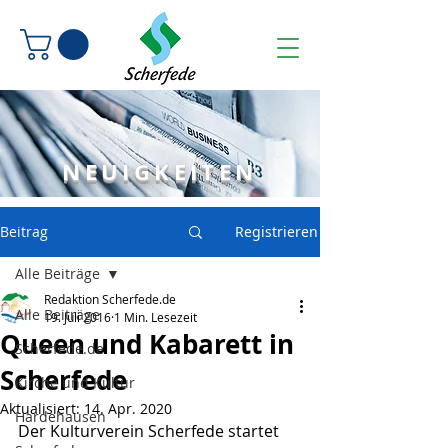
NEUIGKEITEN
Beitrag
Registrieren
Alle Beiträge
Redaktion Scherfede.de
Alle Beiträge
19. Juli 2016
1 Min. Lesezeit
Queen und Kabarett in
Scherfede.de
Scherfede
Kirche und Kultur
Aktualisiert:
14. Apr. 2020
Hardehausen
Der Kulturverein Scherfede startet 