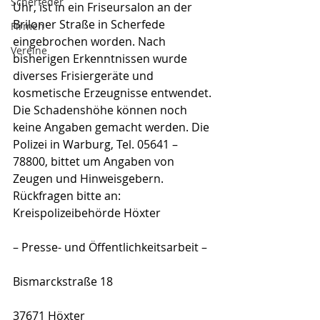
Scherfeder
Uhr, ist in ein Fri­seur­sa­lon an der 
Briloner Straße in Scherfede 
Firmen
eingebrochen worden. Nach 
Vereine
bisherigen Erkenntnissen wurde 
diverses Frisiergeräte und 
kosmetische Erzeugnisse entwendet. 
Die Schadenshöhe können noch 
keine Angaben gemacht werden. Die 
Polizei in Warburg, Tel. 05641 – 
78800, bittet um Angaben von 
Zeugen und Hinweisgebern.
Rückfragen bitte an:
Kreispolizeibehörde Höxter
– Presse- und Öffentlichkeitsarbeit –
Bismarckstraße 18
37671 Höxter