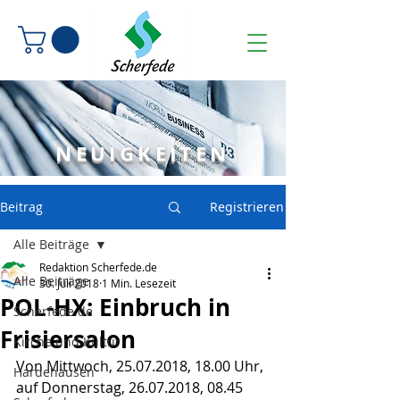
NEUIGKEITEN
Beitrag
Registrieren
Alle Beiträge
Redaktion Scherfede.de
Alle Beiträge
30. Juli 2018
1 Min. Lesezeit
POL-HX: Einbruch in
Scherfede.de
Frisiersalon
Kirche und Kultur
Von Mittwoch, 25.07.2018, 18.00 Uhr, 
Hardehausen
auf Donnerstag, 26.07.2018, 08.45 