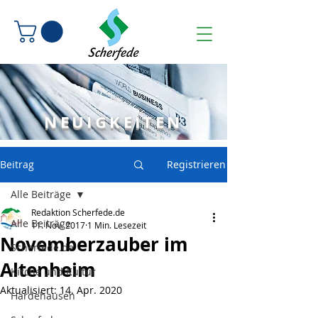
NEUIGKEITEN
Beitrag
Registrieren
Alle Beiträge
Redaktion Scherfede.de
Alle Beiträge
11. Nov. 2017
1 Min. Lesezeit
Novemberzauber im
Scherfede.de
Altenheim
Kirche und Kultur
Aktualisiert:
14. Apr. 2020
Hardehausen