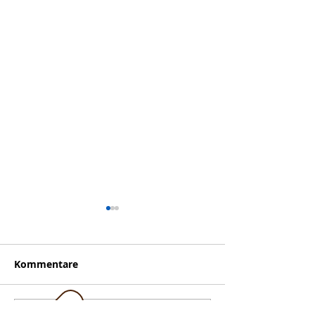
Kommentare
Kauft Gutsche