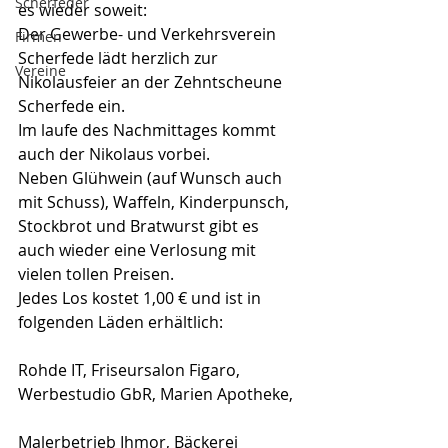
Scherfeder
es wieder soweit:
Der Gewerbe- und Verkehrsverein 
Firmen
Scherfede lädt herzlich zur 
Vereine
Nikolausfeier an der Zehntscheune 
Scherfede ein.
Im laufe des Nachmittages kommt 
auch der Nikolaus vorbei.
Neben Glühwein (auf Wunsch auch 
mit Schuss), Waffeln, Kinderpunsch, 
Stockbrot und Bratwurst gibt es 
auch wieder eine Verlosung mit 
vielen tollen Preisen.
Jedes Los kostet 1,00 € und ist in 
folgenden Läden erhältlich:
Rohde IT, Friseursalon Figaro, 
Werbestudio GbR, Marien Apotheke,
Malerbetrieb Ihmor, Bäckerei 