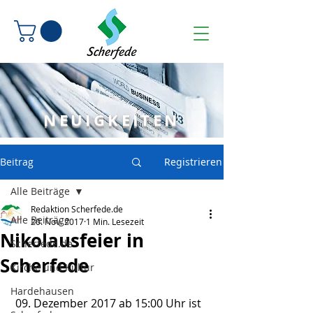
NEUIGKEITEN
Beitrag
Registrieren
Alle Beiträge
Redaktion Scherfede.de
Alle Beiträge
20. Nov. 2017
1 Min. Lesezeit
Nikolausfeier in
Scherfede.de
Scherfede
Kirche und Kultur
Hardehausen
 09. Dezember 2017 ab 15:00 Uhr ist 