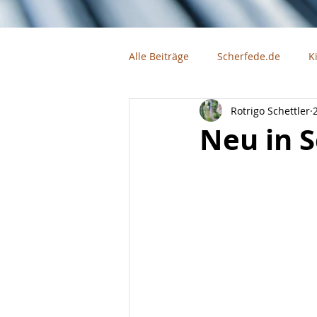
Alle Beiträge
Scherfede.de
K
Rotrigo Schettler
Firmen
Vereine
Neu in 