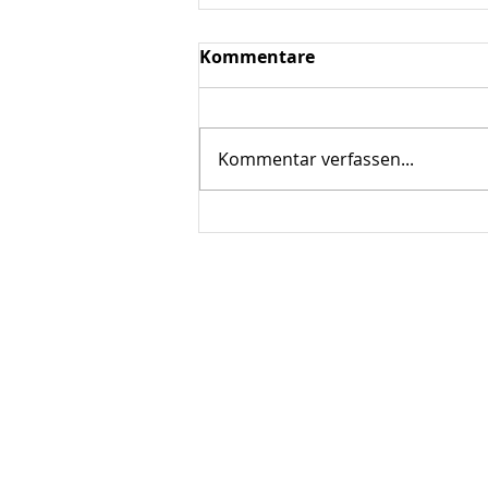
Kommentare
Kommentar verfassen...
Vorführung. Liebe sei Tat!
ÜBER UNS
Gewerbe- und Verkehrsverein
Scherfede e.V.
Paderborner Strasse 30
34414 Warburg/Scherfede