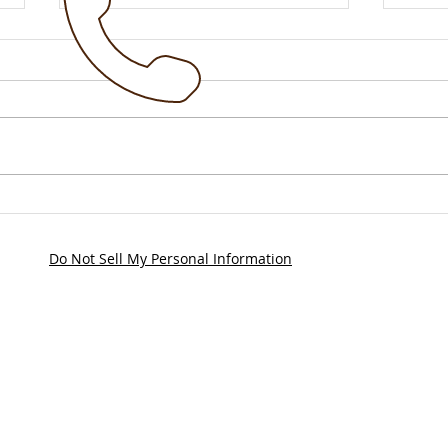
!!! 
Vollsperrung B7 ab 21.Juli
2026
Do Not Sell My Personal Information
+49 5642 7788
info@scherfede.d