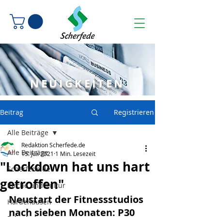
NEUIGKEITEN
Beitrag
Registrieren
Alle Beiträge
Redaktion Scherfede.de
Alle Beiträge
15. Juli 2021
1 Min. Lesezeit
"Lockdown hat uns hart
Scherfede.de
getroffen"
Kirche und Kultur
Neustart der Fitnessstudios 
Hardehausen
nach sieben Monaten: P30 