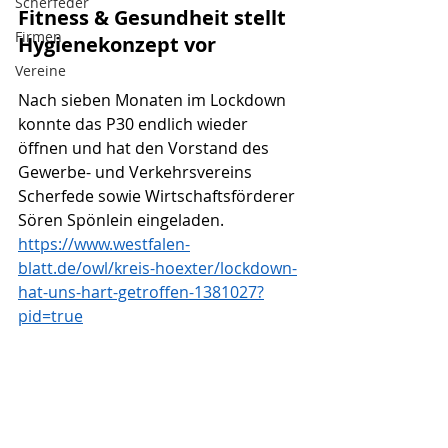
Scherfeder
Fitness & Gesundheit stellt 
Firmen
Hygienekonzept vor
Vereine
Nach sieben Monaten im Lockdown 
konnte das P30 endlich wieder 
öffnen und hat den Vorstand des 
Gewerbe- und Verkehrsvereins 
Scherfede sowie Wirtschaftsförderer 
Sören Spönlein eingeladen.
https://www.westfalen-
blatt.de/owl/kreis-hoexter/lockdown-
hat-uns-hart-getroffen-1381027?
pid=true