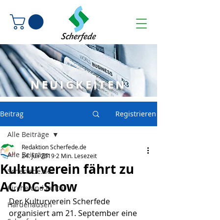
NEUIGKEITEN
Beitrag
Registrieren
Alle Beiträge
Redaktion Scherfede.de
Alle Beiträge
24. Juli 2019
2 Min. Lesezeit
Kulturverein fährt zu
Scherfede.de
AC/DC-Show
Kirche und Kultur
Der Kulturverein Scherfede 
Hardehausen
organisiert am 21. September eine 