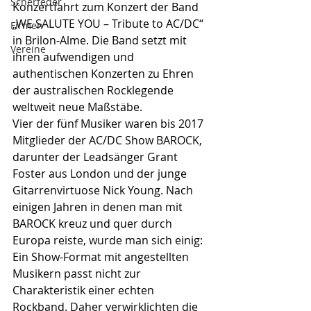
Scherfeder
Konzertfahrt zum Konzert der Band 
„WE SALUTE YOU – Tribute to AC/DC“ 
Firmen
in Brilon-Alme. Die Band setzt mit 
Vereine
ihren aufwendigen und 
authentischen Konzerten zu Ehren 
der australischen Rocklegende 
weltweit neue Maßstäbe.
Vier der fünf Musiker waren bis 2017 
Mitglieder der AC/DC Show BAROCK, 
darunter der Leadsänger Grant 
Foster aus London und der junge 
Gitarrenvirtuose Nick Young. Nach 
einigen Jahren in denen man mit 
BAROCK kreuz und quer durch 
Europa reiste, wurde man sich einig: 
Ein Show-Format mit angestellten 
Musikern passt nicht zur 
Charakteristik einer echten 
Rockband. Daher verwirklichten die 