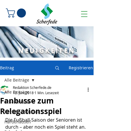
NEUIGKEITEN
Beitrag
Registrieren
Alle Beiträge
Redaktion Scherfede.de
Alle Beiträge
12. Juni 2018
1 Min. Lesezeit
Fanbusse zum
Scherfede.de
Relegationsspiel
Kirche und Kultur
Die Fußball-Saison der Senioren ist 
Hardehausen
durch – aber noch ein Spiel steht an. 