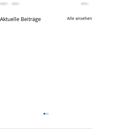
Aktuelle Beiträge
Alle ansehen
Chöre singen f
Kinder