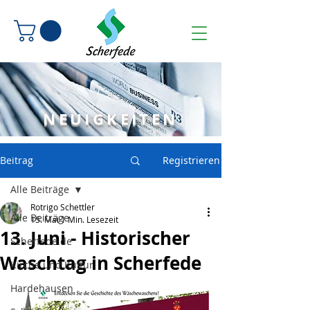
NEUIGKEITEN
Beitrag
Registrieren
Alle Beiträge
Rotrigo Schettler
Alle Beiträge
15. Mai
1 Min. Lesezeit
13. Juni - Historischer
Scherfede.de
Waschtag in Scherfede
Kirche und Kultur
Hardehausen