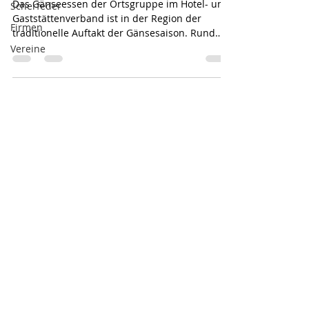
Das Gänseessen der Ortsgruppe im Hotel- und
Scherfeder
Gaststättenverband ist in der Region der
Firmen
traditionelle Auftakt der Gänsesaison. Rund
50...
Vereine