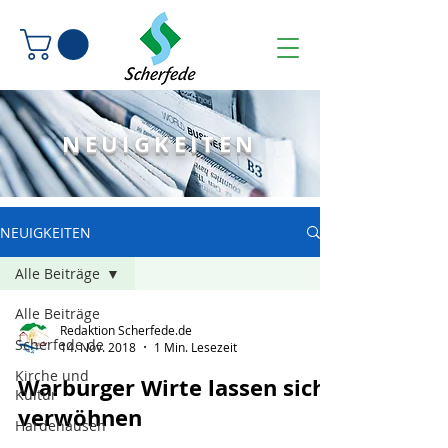
NEUIGKEITEN
NEUIGKEITEN
Alle Beiträge
Alle Beiträge
Redaktion Scherfede.de
Scherfede.de
14. Nov. 2018
1 Min. Lesezeit
Kirche und
Warburger Wirte lassen sich
Kultur
verwöhnen
Hardehausen