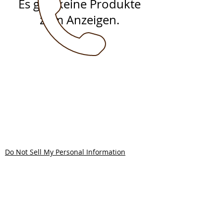
Es gibt keine Produkte
zum Anzeigen.
ÜBER UNS
Gewerbe- und Verkehrsverein
Scherfede e.V.
Paderborner Strasse 30
34414 Warburg/Scherfede
Do Not Sell My Personal Information
+49 5642 7788