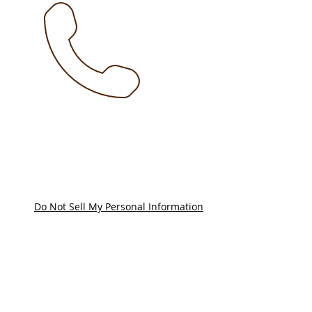
Do Not Sell My Personal Information
+49 5642 7788
info@scherfede.d