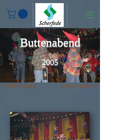
Buttenabend
2005
<< FOTO Galerie
weitere Galerie >>