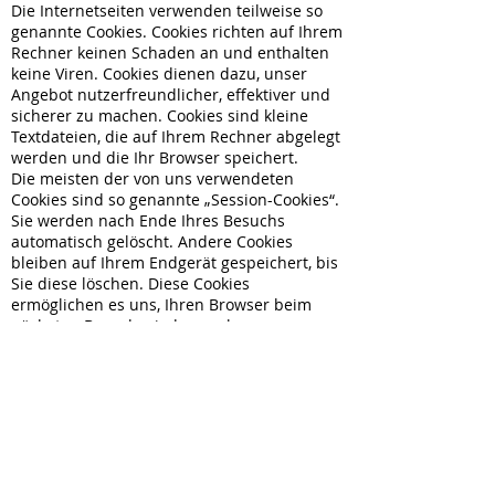
Die Internetseiten verwenden teilweise so
genannte Cookies. Cookies richten auf Ihrem
Rechner keinen Schaden an und enthalten
keine Viren. Cookies dienen dazu, unser
Angebot nutzerfreundlicher, effektiver und
sicherer zu machen. Cookies sind kleine
Textdateien, die auf Ihrem Rechner abgelegt
werden und die Ihr Browser speichert.
Die meisten der von uns verwendeten
Cookies sind so genannte „Session-Cookies“.
Sie werden nach Ende Ihres Besuchs
automatisch gelöscht. Andere Cookies
bleiben auf Ihrem Endgerät gespeichert, bis
Sie diese löschen. Diese Cookies
ermöglichen es uns, Ihren Browser beim
nächsten Besuch wiederzuerkennen.
Sie können Ihren Browser so einstellen, dass
Sie über das Setzen von Cookies informiert
werden und Cookies nur im Einzelfall
erlauben, die Annahme von Cookies für
bestimmte Fälle oder generell ausschließen
sowie das automatische Löschen der
Cookies beim Schließen des Browser
aktivieren. Bei der Deaktivierung von