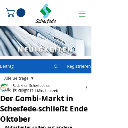
NEUIGKEITEN
Beitrag
Registrieren
Alle Beiträge
Redaktion Scherfede.de
Alle Beiträge
15. Okt. 2017
1 Min. Lesezeit
Der Combi-Markt in
Scherfede.de
Scherfede schließt Ende
Kirche und Kultur
Oktober
Hardehausen
Mitarbeiter sollen auf andere 