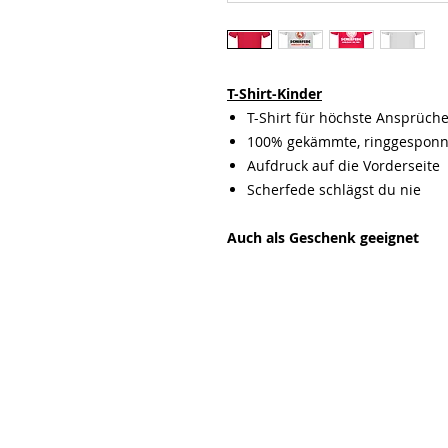
T-Shirt-Kinder
T-Shirt für höchste Ansprüch
100% gekämmte, ringgespon
Aufdruck auf die Vorderseite
Scherfede schlägst du nie
Auch als Geschenk geeignet
ÜBER UNS
Gewerbe- und Verkehrsverein
Scherfede e.V.
Paderborner Strasse 30