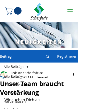
NEUIGKEITEN
Beitrag
Registrieren
Alle Beiträge
Redaktion Scherfede.de
Alle Beiträge
15. Juli 2021
1 Min. Lesezeit
Unser Team braucht
Scherfede.de
Verstärkung
Kirche und Kultur
Wir suchen Dich als:
Hardehausen