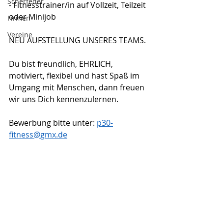
Scherfeder
- Fitnesstrainer/in auf Vollzeit, Teilzeit 
oder Minijob
Firmen
Vereine
NEU AUFSTELLUNG UNSERES TEAMS. 
Du bist freundlich, EHRLICH, 
motiviert, flexibel und hast Spaß im 
Umgang mit Menschen, dann freuen 
wir uns Dich kennenzulernen.
Bewerbung bitte unter: 
p30-
fitness@gmx.de