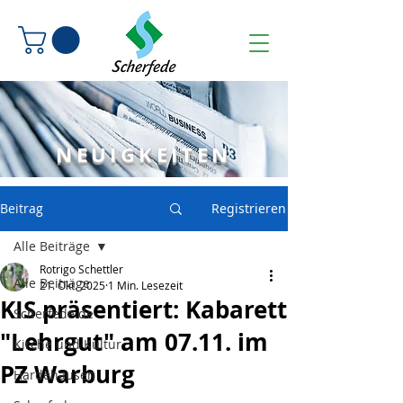
NEUIGKEITEN
Beitrag
Registrieren
Alle Beiträge
Rotrigo Schettler
Alle Beiträge
21. Okt. 2025
1 Min. Lesezeit
KIS präsentiert: Kabarett
Scherfede.de
"Lehrgut" am 07.11. im
Kirche und Kultur
PZ Warburg
Hardehausen